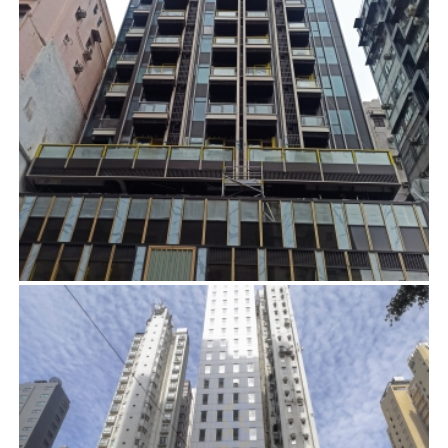
鴨寮街89-95號
項目管理