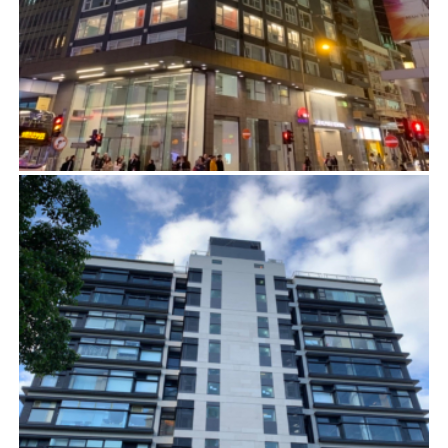
砵甸乍街4號
項目管理