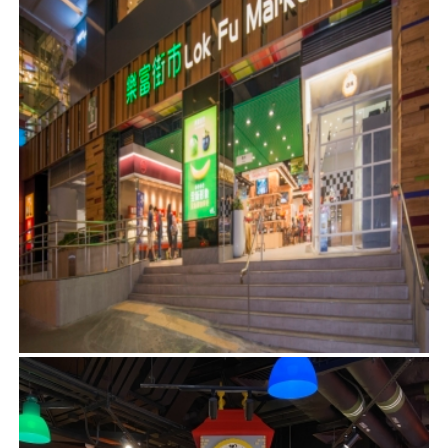
樂富街市 – 橫頭磡南道
建築顧問