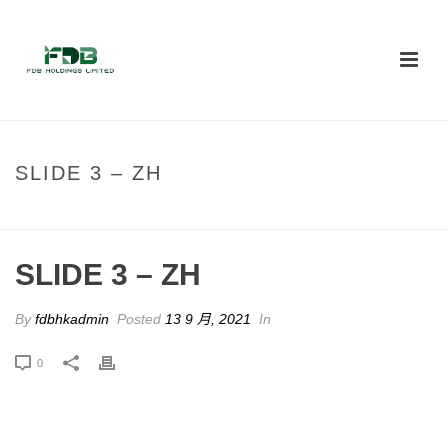
SLIDE 3 – ZH
HOME
/
EDGE SLIDER
/ SLIDE 3 – ZH
SLIDE 3 – ZH
By
fdbhkadmin
Posted
13 9 月, 2021
In
0